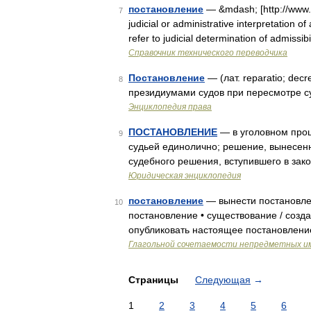
постановление
— &mdash; [http://www.
7
judicial or administrative interpretation of
refer to judicial determination of admissi
Справочник технического переводчика
Постановление
— (лат. reparatio; de
8
президиумами судов при пересмотре с
Энциклопедия права
ПОСТАНОВЛЕНИЕ
— в уголовном проц
9
судьей единолично; решение, вынесен
судебного решения, вступившего в зак
Юридическая энциклопедия
постановление
— вынести постановлен
10
постановление • существование / созда
опубликовать настоящее постановлени
Глагольной сочетаемости непредметных и
Страницы
Следующая
→
1
2
3
4
5
6