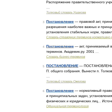
Распоряжение правительственного учр
…
Толковый словарь Ушакова
Постановление
— правовой акт, прин
3
разрешения наиболее важных и принци
установления стабильных норм, прави
Словарь-справочник терминов нормативно-
Постановление
— акт, принимаемый в
4
терминов. Академик.ру. 2001 …
Словарь бизнес-терминов
ПОСТАНОВЛЕНИЕ
— ПОСТАНОВЛЕНИЕ, 
5
П. общего собрания. Вынести п. Толко
…
Толковый словарь Ожегова
Постановление
— нормативный правов
6
и принципиальных задач, установления
физических и юридических лиц... Ис
Официальная терминология