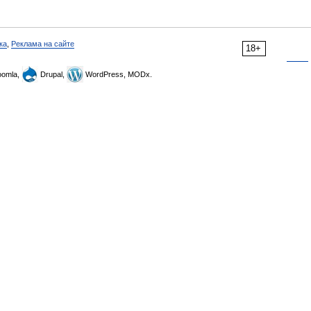
ка
,
Реклама на сайте
18+
omla,
Drupal,
WordPress, MODx.