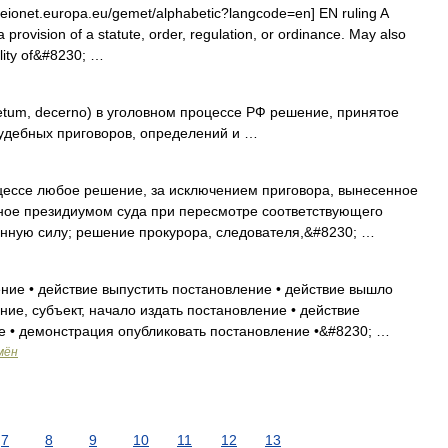
eionet.europa.eu/gemet/alphabetic?langcode=en] EN ruling A
 a provision of a statute, order, regulation, or ordinance. May also
bility of&#8230; …
cretum, decerno) в уголовном процессе РФ решение, принятое
удебных приговоров, определений и …
ессе любое решение, за исключением приговора, вынесенное
ное президиумом суда при пересмотре соответствующего
онную силу; решение прокурора, следователя,&#8230; …
ие • действие выпустить постановление • действие вышло
ние, субъект, начало издать постановление • действие
е • демонстрация опубликовать постановление •&#8230; …
мён
7
8
9
10
11
12
13